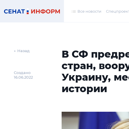
Все новости
Спецпроек
В СФ предр
← Назад
стран, воо
Создано
Украину, ме
16.06.2022
истории