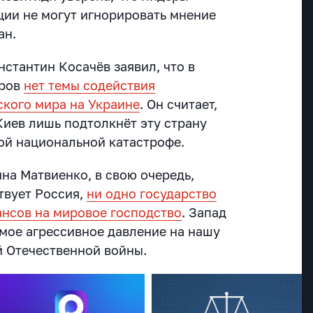
ции не могут игнорировать мнение
ан.
стантин Косачёв заявил, что в
еров
нет темы содействия
кого мира на Украине
. Он считает,
Киев лишь подтолкнёт эту страну
ой национальной катастрофе.
на Матвиенко, в свою очередь,
твует Россия,
ни одно государство
ансов на мировое господство
. Запад
амое агрессивное давление на нашу
й Отечественной войны.