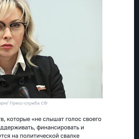
орм/ Пресс-служба СФ
в, которые «не слышат голос своего
ддерживать, финансировать и
утся на политической свалке