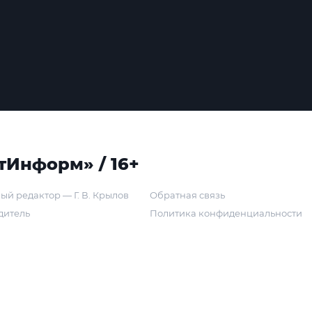
тИнформ» / 16+
ый редактор — Г. В. Крылов
Обратная связь
дитель
Политика конфиденциальности