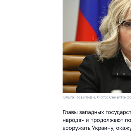
Ольга Ковитиди. Фото: СенатИнф
Главы западных государст
народа» и продолжают по
вооружать Украину, окаж