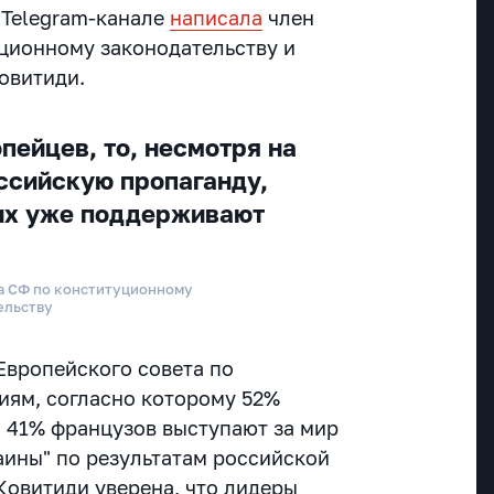
 Telegram-канале
написала
член
ционному законодательству и
овитиди.
пейцев, то, несмотря на
ссийскую пропаганду,
их уже поддерживают
та СФ по конституционному
ельству
Европейского совета по
ям, согласно которому 52%
и 41% французов выступают за мир
аины" по результатам российской
Ковитиди уверена, что лидеры