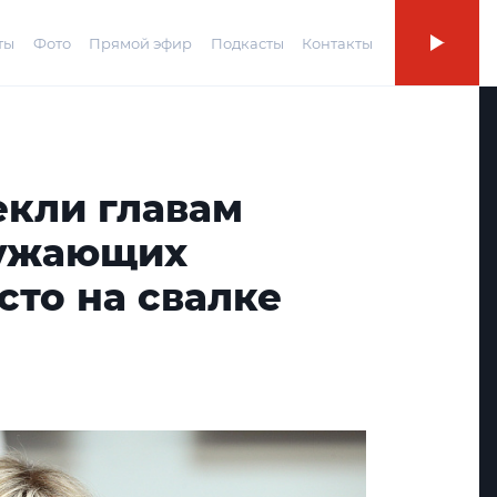
ты
Фото
Прямой эфир
Подкасты
Контакты
екли главам
ружающих
сто на свалке