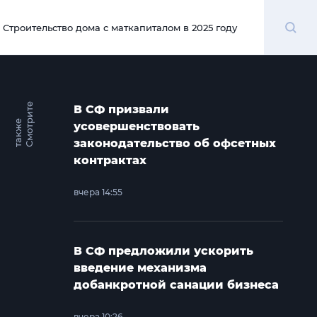
Поиск
Строительство дома с маткапиталом в 2025 году
00:00
С
м
о
т
и
т
е
т
а
к
ж
В СФ призвали
р
е
усовершенствовать
законодательство об офсетных
контрактах
вчера 14:55
В СФ предложили ускорить
введение механизма
добанкротной санации бизнеса
вчера 10:26