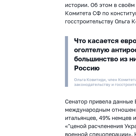
истории. Об этом в своём
Комитета СФ по конститу
гоcстроительству Ольга К
Что касается евро
оголтелую антиро
большинство из н
Россию
Ольга Ковитиди, член Комите
законодательству и гоcстроит
Сенатор привела данные 
международным отношени
итальянцев, 49% немцев 
«"ценой расчленения Укр
военной спецоперации». 