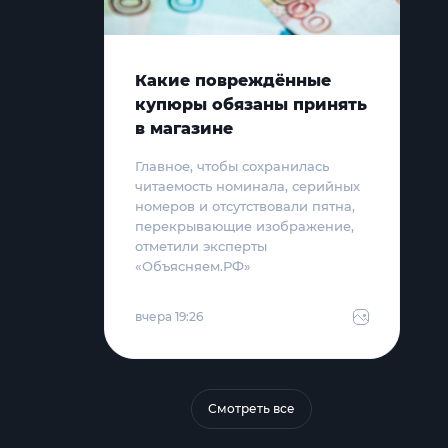
Какие повреждённые
купюры обязаны принять
в магазине
Главное, чтобы сохранилась
читаемость номинала, серийных
номеров и отсутствовали пятна,
перекрывающие изображение,
отметили эксперты
«Объясняем.РФ»
вчера 19:26
Смотреть все