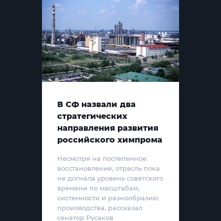
В СФ назвали два
стратегических
направления развития
российского химпрома
Несмотря на постепенное
восстановление, отрасль пока
не догнала уровень советского
времени по масштабам,
системности и разнообразию
производства, рассказал
сенатор Русаков