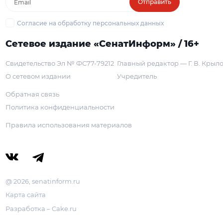
Отправить
Согласие на обработку персональных данных
Сетевое издание «СенатИнформ» / 16+
Свидетельство Эл № ФС77-79212
Главный редактор — Г. В. Крыл
О сетевом издании
Учредитель
Обратная связь
Политика конфиденциальности
Правила использования материалов
@ 2026, senatinform.ru
Карта сайта
Разработка – Cake.ru