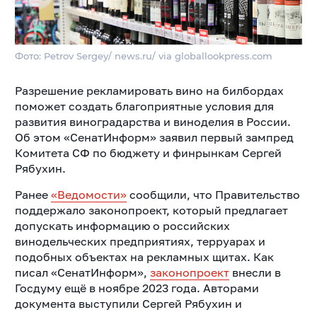
Фото: Petrov Sergey/ news.ru/ via globallookpress.com
Разрешение рекламировать вино на билбордах
поможет создать благоприятные условия для
развития виноградарства и виноделия в России.
Об этом «СенатИнформ» заявил первый зампред
Комитета СФ по бюджету и финрынкам Сергей
Рябухин.
Ранее
«Ведомости»
сообщили, что Правительство
поддержало законопроект, который предлагает
допускать информацию о российских
винодельческих предприятиях, терруарах и
подобных объектах на рекламных щитах. Как
писал «СенатИнформ»,
законопроект
внесли в
Госдуму ещё в ноябре 2023 года. Авторами
документа выступили Сергей Рябухин и