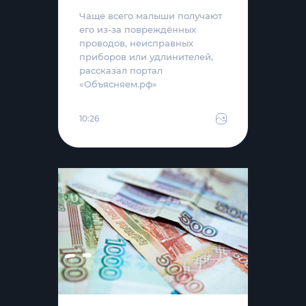
Чаще всего малыши получают
его из-за повреждённых
проводов, неисправных
приборов или удлинителей,
рассказал портал
«Объясняем.рф»
10:26