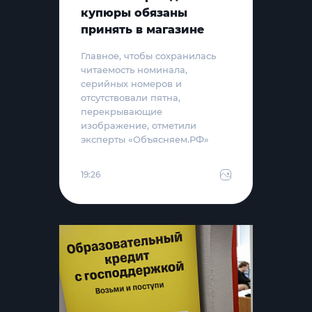
купюры обязаны
принять в магазине
Главное, чтобы сохранилась
читаемость номинала,
серийных номеров и
отсутствовали пятна,
перекрывающие
изображение, отметили
эксперты «Объясняем.РФ»
19:26