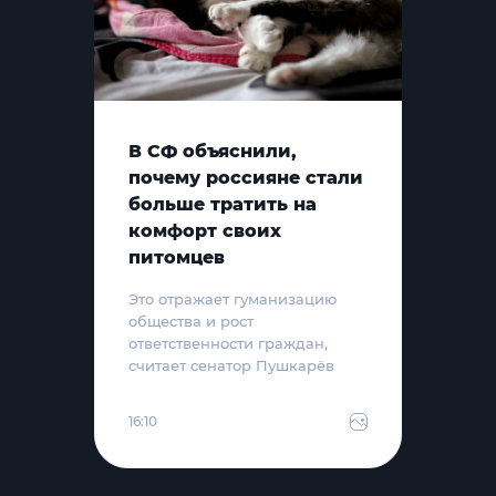
В СФ объяснили,
почему россияне стали
больше тратить на
комфорт своих
питомцев
Это отражает гуманизацию
общества и рост
ответственности граждан,
считает сенатор Пушкарёв
16:10