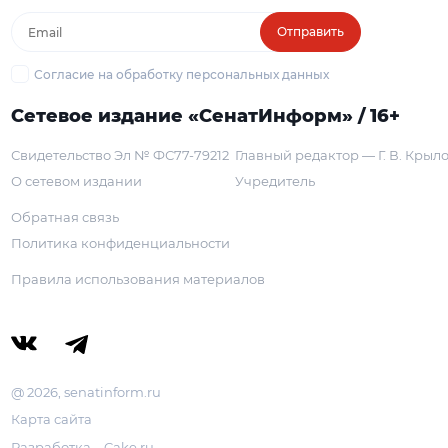
Отправить
Согласие на обработку персональных данных
Сетевое издание «СенатИнформ» / 16+
Свидетельство Эл № ФС77-79212
Главный редактор — Г. В. Крыл
О сетевом издании
Учредитель
Обратная связь
Политика конфиденциальности
Правила использования материалов
@ 2026, senatinform.ru
Карта сайта
Разработка – Cake.ru