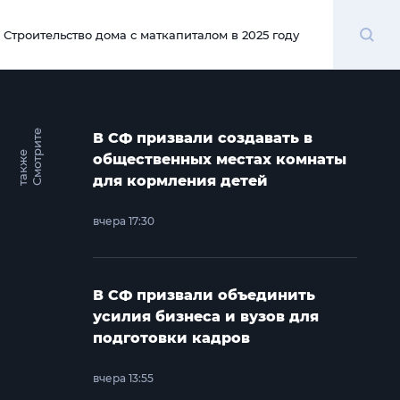
Поиск
Строительство дома с маткапиталом в 2025 году
00:00
С
м
о
т
и
т
е
т
а
к
ж
В СФ призвали создавать в
р
е
общественных местах комнаты
для кормления детей
вчера 17:30
В СФ призвали объединить
усилия бизнеса и вузов для
подготовки кадров
вчера 13:55