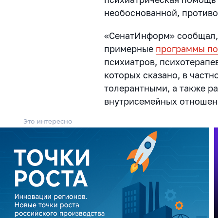
необоснованной, противо
«СенатИнформ» сообщал, 
примерные
программы п
психиатров, психотерапев
которых сказано, в частн
толерантными, а также ра
внутрисемейных отношен
Это интересно