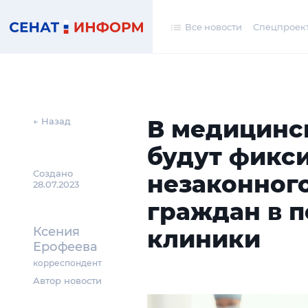
Все новости
Спецпроек
В медицинс
← Назад
будут фикс
Создано
незаконног
28.07.2023
граждан в 
Ксения
клиники
Ерофеева
корреспондент
Автор новости