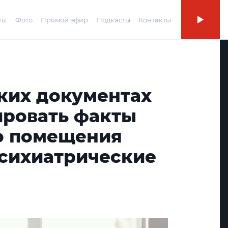
ты
Фото
Прямой эфир
Подкасты
Контакты
ких документах
ировать факты
о помещения
психиатрические