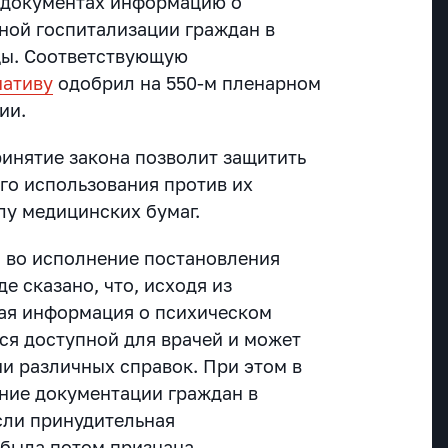
 документах информацию о
ной госпитализации граждан в
цы. Соответствующую
иативу
одобрил на 550-м пленарном
ии.
ринятие закона позволит защитить
го использования против их
лу медицинских бумаг.
 во исполнение постановления
е сказано, что, исходя из
ая информация о психическом
ся доступной для врачей и может
чи различных справок. При этом в
ение документации граждан в
сли принудительная
 была потом признана