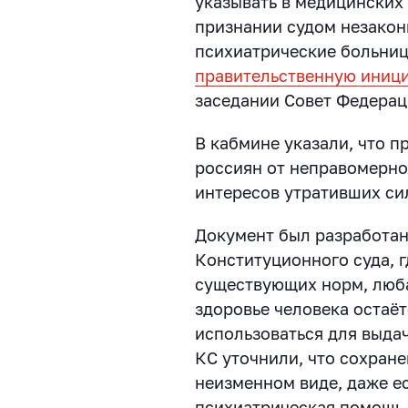
указывать в медицинских
признании судом незакон
психиатрические больни
правительственную иниц
заседании Совет Федерац
В кабмине указали, что п
россиян от неправомерно
интересов утративших си
Документ был разработан
Конституционного суда, гд
существующих норм, люб
здоровье человека остаёт
использоваться для выда
КС уточнили, что сохран
неизменном виде, даже е
психиатрическая помощь