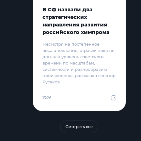
В СФ назвали два
стратегических
направления развития
российского химпрома
Несмотря на постепенное
восстановление, отрасль пока не
догнала уровень советского
времени по масштабам,
системности и разнообразию
производства, рассказал сенатор
Русаков
13:26
Смотреть все