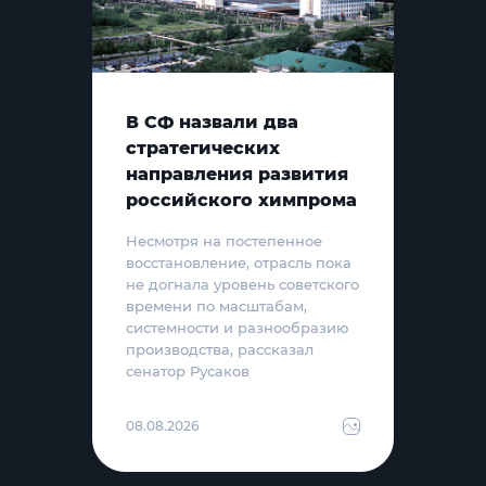
В СФ назвали два
стратегических
направления развития
российского химпрома
Несмотря на постепенное
восстановление, отрасль пока
не догнала уровень советского
времени по масштабам,
системности и разнообразию
производства, рассказал
сенатор Русаков
08.08.2026