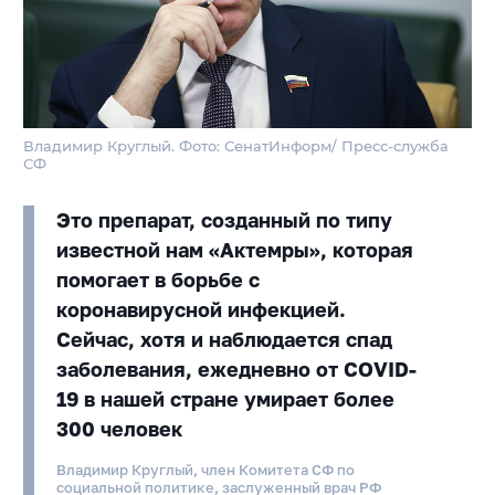
Владимир Круглый. Фото: СенатИнформ/ Пресс-служба
СФ
Это препарат, созданный по типу
известной нам «Актемры», которая
помогает в борьбе с
коронавирусной инфекцией.
Сейчас, хотя и наблюдается спад
заболевания, ежедневно от COVID-
19 в нашей стране умирает более
300 человек
Владимир Круглый, член Комитета СФ по
социальной политике, заслуженный врач РФ