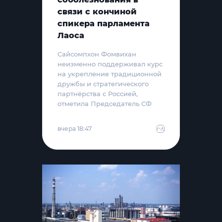
связи с кончиной
спикера парламента
Лаоса
Сайсомпхон Фомвихан
неизменно поддерживал курс
на укрепление традиционной
дружбы и стратегического
партнёрства с Россией,
отметила Председатель СФ
вчера 18:47