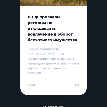
В СФ призвали
регионы не
откладывать
вовлечение в оборот
бесхозного имущества
Нужно привлекать
специализированные
организации, которые сами
проводят оценку и организуют
торги, отметил сенатор
Тресков
12:40
Смотреть все