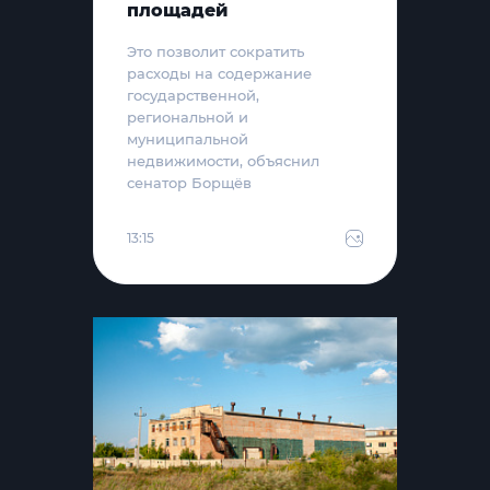
площадей
Это позволит сократить
расходы на содержание
государственной,
региональной и
муниципальной
недвижимости, объяснил
сенатор Борщёв
13:15