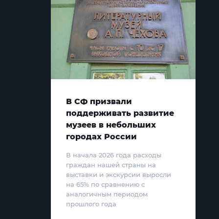
В СФ призвали
поддерживать развитие
музеев в небольших
городах России
В начала 2026 года расходы
граждан нашей страны на
выставки и экскурсии выросли
на 65% по сравнению с
аналогичным периодом
прошлого года