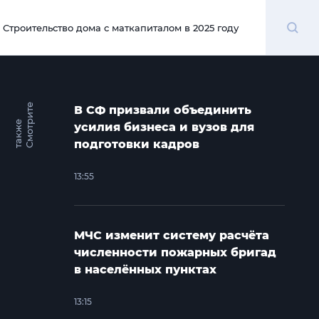
Поиск
Строительство дома с маткапиталом в 2025 году
00:00
С
м
о
т
и
т
е
т
а
к
ж
В СФ призвали объединить
р
е
усилия бизнеса и вузов для
подготовки кадров
13:55
МЧС изменит систему расчёта
численности пожарных бригад
в населённых пунктах
13:15