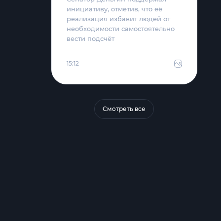
инициативу, отметив, что её
реализация избавит людей от
необходимости самостоятельно
вести подсчёт
15:12
Смотреть все