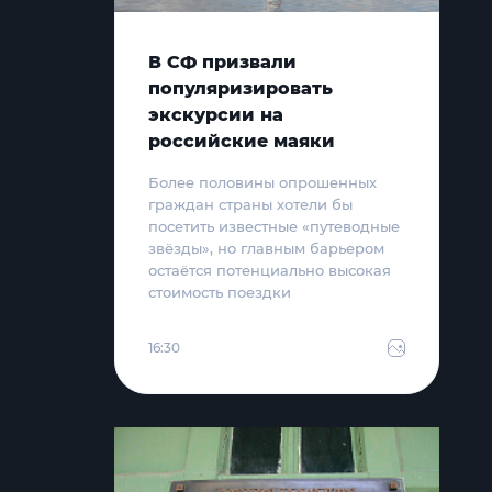
В СФ призвали
популяризировать
экскурсии на
российские маяки
Более половины опрошенных
граждан страны хотели бы
посетить известные «путеводные
звёзды», но главным барьером
остаётся потенциально высокая
стоимость поездки
16:30