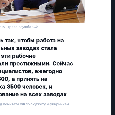
рм/ Пресс-служба СФ
 так, чтобы работа на
ьных заводах стала
 эти рабочие
али престижными. Сейчас
ециалистов, ежегодно
00, а принять на
ка 3500 человек, и
ование на всех заводах
ед Комитета СФ по бюджету и финрынкам