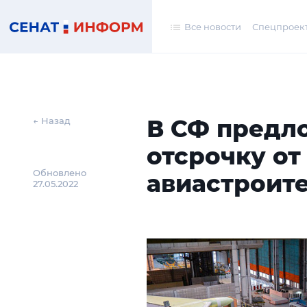
Все новости
Спецпроек
В СФ предл
← Назад
отсрочку от
Обновлено
авиастроит
27.05.2022