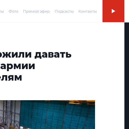
ты
Фото
Прямой эфир
Подкасты
Контакты
ожили давать
 армии
елям