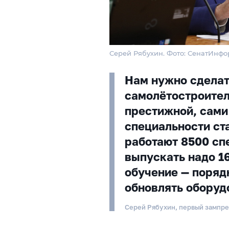
Серей Рябухин. Фото: СенатИнфо
Нам нужно сделать
самолётостроител
престижной, сами
специальности ст
работают 8500 сп
выпускать надо 16
обучение — поряд
обновлять оборуд
Серей Рябухин, первый зампр