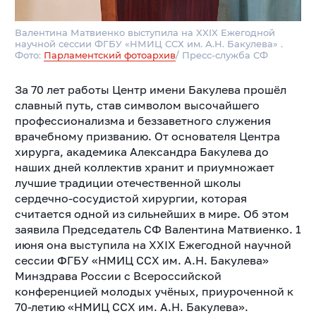
Валентина Матвиенко выступила на XXIX Ежегодной
научной сессии ФГБУ «НМИЦ ССХ им. А.Н. Бакулева» .
Фото:
Парламентский фотоархив
/ Пресс-служба СФ
За 70 лет работы Центр имени Бакулева прошёл
славный путь, став символом высочайшего
профессионализма и беззаветного служения
врачебному призванию. От основателя Центра
хирурга, академика Александра Бакулева до
наших дней коллектив хранит и приумножает
лучшие традиции отечественной школы
сердечно-сосудистой хирургии, которая
считается одной из сильнейших в мире. Об этом
заявила Председатель СФ Валентина Матвиенко. 1
июня она выступила на XXIX Ежегодной научной
сессии ФГБУ «НМИЦ ССХ им. А.Н. Бакулева»
Минздрава России с Всероссийской
конференцией молодых учёных, приуроченной к
70-летию «НМИЦ ССХ им. А.Н. Бакулева».