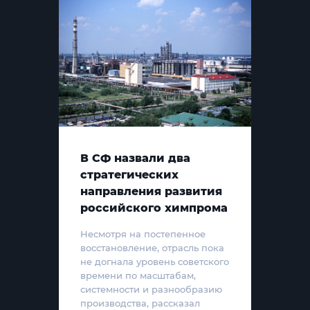
В СФ назвали два
стратегических
направления развития
российского химпрома
Несмотря на постепенное
восстановление, отрасль пока
не догнала уровень советского
времени по масштабам,
системности и разнообразию
производства, рассказал