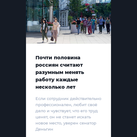
Почти половина
россиян считают
разумным менять
работу каждые
несколько лет
Если сотрудник действительно
профессионален, любит своё
дело и чувствует, что его труд
ценят, он не станет искать
новое место, уверен сенатор
Деньгин