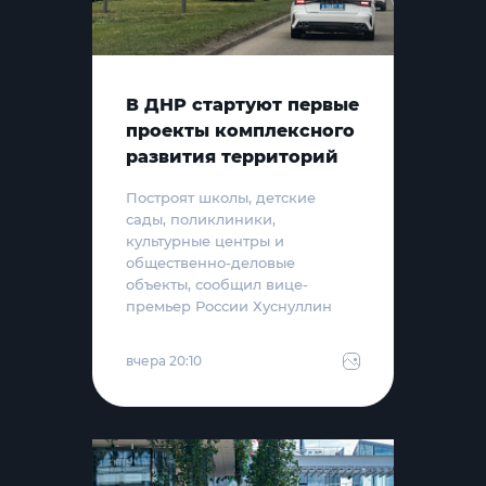
В ДНР стартуют первые
проекты комплексного
развития территорий
Построят школы, детские
сады, поликлиники,
культурные центры и
общественно-деловые
объекты, сообщил вице-
премьер России Хуснуллин
вчера 20:10