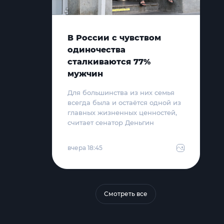
В России с чувством
одиночества
сталкиваются 77%
мужчин
Для большинства из них семья
всегда была и остаётся одной из
главных жизненных ценностей,
считает сенатор Деньгин
вчера 18:45
Смотреть все