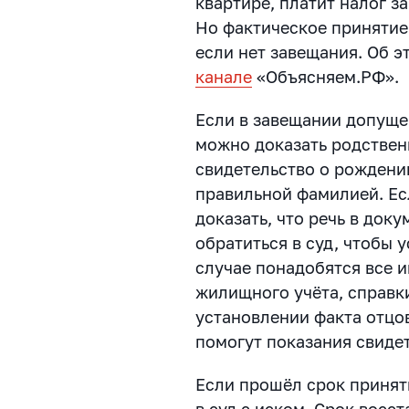
квартире, платит налог з
Но фактическое принятие
если нет завещания. Об э
канале
«Объясняем.РФ».
Если в завещании допуще
можно доказать родствен
свидетельство о рождени
правильной фамилией. Ес
доказать, что речь в док
обратиться в суд, чтобы 
случае понадобятся все 
жилищного учёта, справк
установлении факта отцов
помогут показания свидет
Если прошёл срок принят
в суд с иском. Срок восст