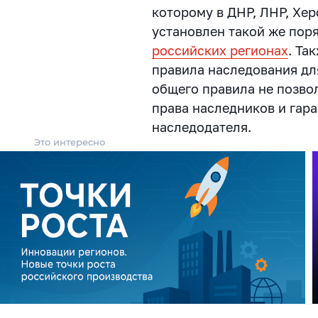
которому в ДНР, ЛНР, Хе
установлен такой же пор
российских регионах
. Та
правила наследования для
общего правила не позво
права наследников и гар
наследодателя.
Это интересно