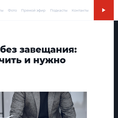
ты
Фото
Прямой эфир
Подкасты
Контакты
без завещания:
чить и нужно