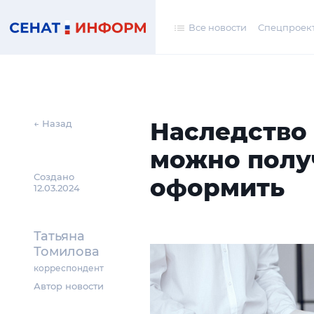
Все новости
Спецпроек
Наследство 
← Назад
можно полу
Создано
оформить
12.03.2024
Татьяна
Томилова
корреспондент
Автор новости