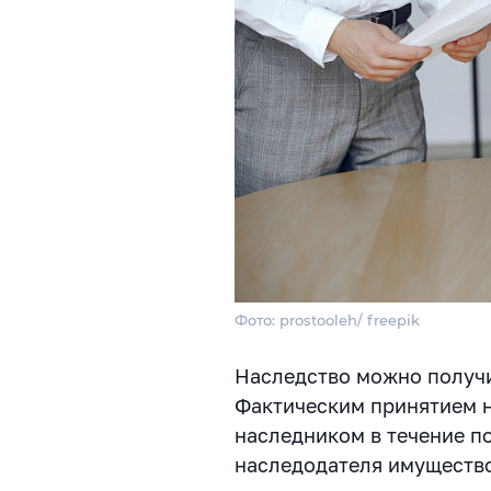
Фото: prostooleh/ freepik
Наследство можно получи
Фактическим принятием н
наследником в течение п
наследодателя имущество