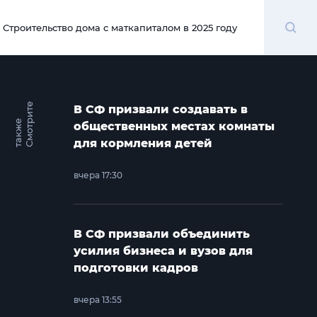
Поиск
Строительство дома с маткапиталом в 2025 году
00:00
С
м
о
т
и
т
е
т
а
к
ж
В СФ призвали создавать в
р
е
общественных местах комнаты
для кормления детей
вчера 17:30
В СФ призвали объединить
усилия бизнеса и вузов для
подготовки кадров
вчера 13:55