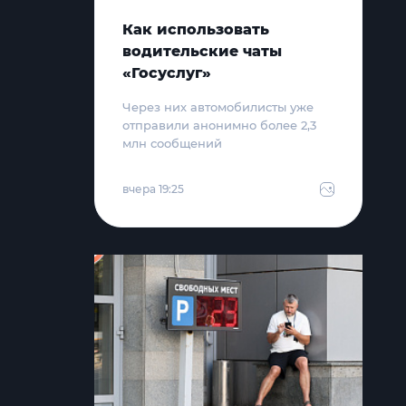
Как использовать
водительские чаты
«Госуслуг»
Через них автомобилисты уже
отправили анонимно более 2,3
млн сообщений
вчера 19:25