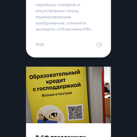
серийных номеров и
отсутствовали пятна,
перекрывающие
изображение, отметили
эксперты «Объясняем.РФ»
19:26