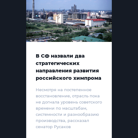
В СФ назвали два
стратегических
направления развития
российского химпрома
Несмотря на постепенное
восстановление, отрасль пока
не догнала уровень советского
времени по масштабам,
системности и разнообразию
производства, рассказал
сенатор Русаков