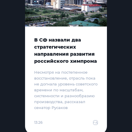
В СФ назвали два
стратегических
направления развития
российского химпрома
Несмотря на постепенное
восстановление, отрасль пока
не догнала уровень советского
времени по масштабам,
системности и разнообразию
производства, рассказал
сенатор Русаков
13:26