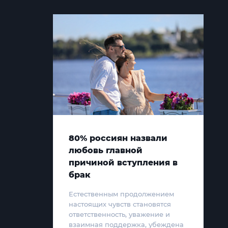
80% россиян назвали
любовь главной
причиной вступления в
брак
Естественным продолжением
настоящих чувств становятся
ответственность, уважение и
взаимная поддержка, убеждена