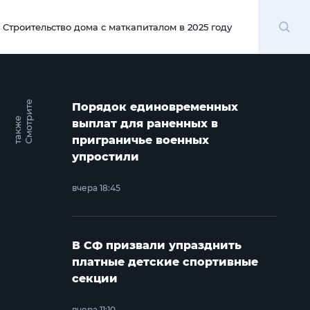
Поиск
Строительство дома с маткапиталом в 2025 году
00:00
С
м
о
т
и
т
е
т
а
к
ж
Порядок единовременных
р
е
выплат для раненных в
приграничье военных
упростили
вчера 18:45
В СФ призвали упразднить
платные детские спортивные
секции
вчера 11:10