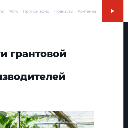
ты
Фото
Прямой эфир
Подкасты
Контакты
и грантовой
изводителей