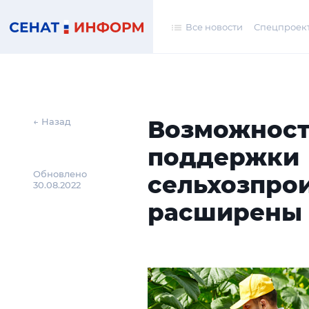
Все новости
Спецпроек
Возможност
← Назад
поддержки
Обновлено
сельхозпро
30.08.2022
расширены