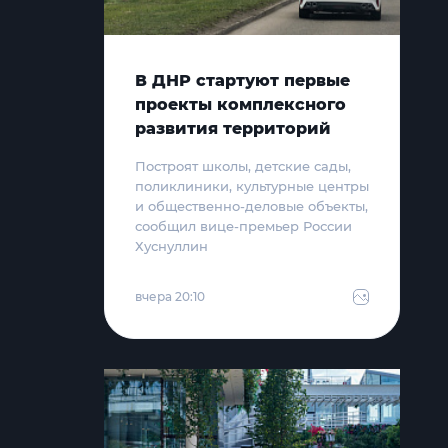
В ДНР стартуют первые
проекты комплексного
развития территорий
Построят школы, детские сады,
поликлиники, культурные центры
и общественно-деловые объекты,
сообщил вице-премьер России
Хуснуллин
вчера 20:10