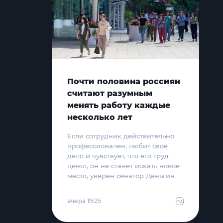
Почти половина россиян
считают разумным
менять работу каждые
несколько лет
Если сотрудник действительно
профессионален, любит своё
дело и чувствует, что его труд
ценят, он не станет искать новое
место, уверен сенатор Деньгин
вчера 19:25