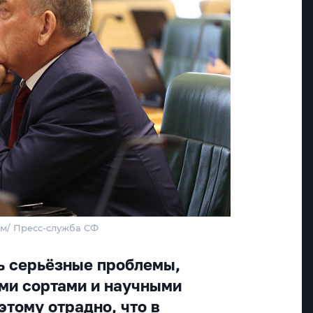
рм/ Пресс-служба СФ
ть серьёзные проблемы,
ми сортами и научными
этому отрадно, что в