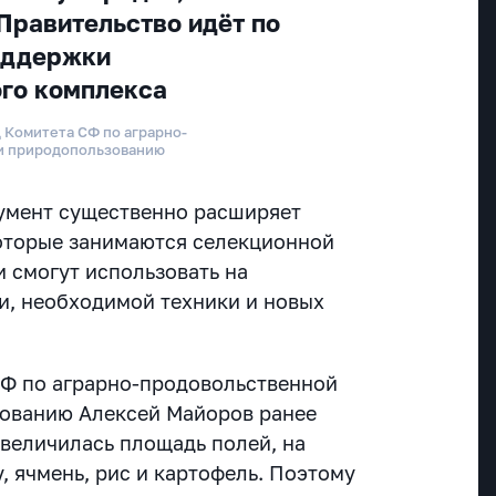
Правительство идёт по
оддержки
го комплекса
 Комитета СФ по аграрно-
и природопользованию
кумент существенно расширяет
оторые занимаются селекционной
и смогут использовать на
ти, необходимой техники и новых
СФ по аграрно-продовольственной
зованию Алексей Майоров ранее
 увеличилась площадь полей, на
, ячмень, рис и картофель. Поэтому