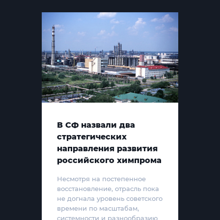
В СФ назвали два
стратегических
направления развития
российского химпрома
Несмотря на постепенное
восстановление, отрасль пока
не догнала уровень советского
времени по масштабам,
системности и разнообразию